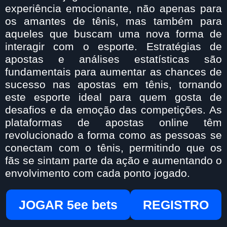
experiência emocionante, não apenas para
os amantes de tênis, mas também para
aqueles que buscam uma nova forma de
interagir com o esporte. Estratégias de
apostas e análises estatísticas são
fundamentais para aumentar as chances de
sucesso nas apostas em tênis, tornando
este esporte ideal para quem gosta de
desafios e da emoção das competições. As
plataformas de apostas online têm
revolucionado a forma como as pessoas se
conectam com o tênis, permitindo que os
fãs se sintam parte da ação e aumentando o
envolvimento com cada ponto jogado.
JOGAR 5ee bets
REGISTRO