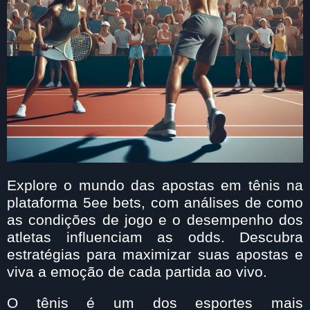
Explore o mundo das apostas em tênis na
plataforma 5ee bets, com análises de como
as condições de jogo e o desempenho dos
atletas influenciam as odds. Descubra
estratégias para maximizar suas apostas e
viva a emoção de cada partida ao vivo.
O tênis é um dos esportes mais